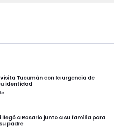
 visita Tucumán con la urgencia de
su identidad
ete
i llegó a Rosario junto a su familia para
 su padre