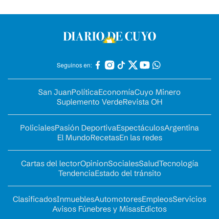
Seguinos en:
San Juan
Política
Economía
Cuyo Minero
Suplemento Verde
Revista OH
Policiales
Pasión Deportiva
Espectáculos
Argentina
El Mundo
Recetas
En las redes
Cartas del lector
Opinion
Sociales
Salud
Tecnología
Tendencia
Estado del tránsito
Clasificados
Inmuebles
Automotores
Empleos
Servicios
Avisos Fúnebres y Misas
Edictos