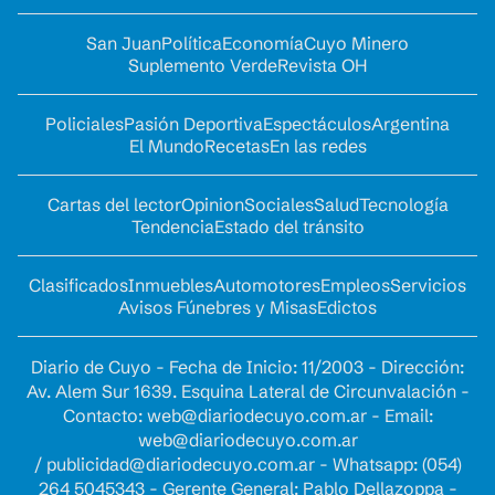
San Juan
Política
Economía
Cuyo Minero
Suplemento Verde
Revista OH
Policiales
Pasión Deportiva
Espectáculos
Argentina
El Mundo
Recetas
En las redes
Cartas del lector
Opinion
Sociales
Salud
Tecnología
Tendencia
Estado del tránsito
Clasificados
Inmuebles
Automotores
Empleos
Servicios
Avisos Fúnebres y Misas
Edictos
Diario de Cuyo - Fecha de Inicio: 11/2003 - Dirección:
Av. Alem Sur 1639. Esquina Lateral de Circunvalación -
Contacto:
web@diariodecuyo.com.ar
- Email:
web@diariodecuyo.com.ar
/
publicidad@diariodecuyo.com.ar
-
Whatsapp: (054)
264 5045343 - Gerente General: Pablo Dellazoppa -