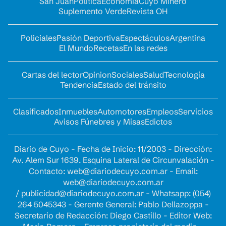
San Juan
Política
Economía
Cuyo Minero
Suplemento Verde
Revista OH
Policiales
Pasión Deportiva
Espectáculos
Argentina
El Mundo
Recetas
En las redes
Cartas del lector
Opinion
Sociales
Salud
Tecnología
Tendencia
Estado del tránsito
Clasificados
Inmuebles
Automotores
Empleos
Servicios
Avisos Fúnebres y Misas
Edictos
Diario de Cuyo - Fecha de Inicio: 11/2003 - Dirección:
Av. Alem Sur 1639. Esquina Lateral de Circunvalación -
Contacto:
web@diariodecuyo.com.ar
- Email:
web@diariodecuyo.com.ar
/
publicidad@diariodecuyo.com.ar
-
Whatsapp: (054)
264 5045343 - Gerente General: Pablo Dellazoppa -
Secretario de Redacción: Diego Castillo - Editor Web: