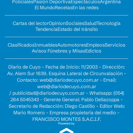
Policiales
Pasión Deportiva
Espectáculos
Argentina
El Mundo
Recetas
En las redes
Cartas del lector
Opinion
Sociales
Salud
Tecnología
Tendencia
Estado del tránsito
Clasificados
Inmuebles
Automotores
Empleos
Servicios
Avisos Fúnebres y Misas
Edictos
Diario de Cuyo - Fecha de Inicio: 11/2003 - Dirección:
Av. Alem Sur 1639. Esquina Lateral de Circunvalación -
Contacto:
web@diariodecuyo.com.ar
- Email:
web@diariodecuyo.com.ar
/
publicidad@diariodecuyo.com.ar
-
Whatsapp: (054)
264 5045343 - Gerente General: Pablo Dellazoppa -
Secretario de Redacción: Diego Castillo - Editor Web:
Mario Romero - Empresa propietaria del medio -
FRANCISCO MONTES S.A.C.I.F.