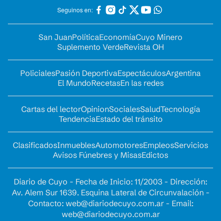
Seguinos en:
San Juan
Política
Economía
Cuyo Minero
Suplemento Verde
Revista OH
Policiales
Pasión Deportiva
Espectáculos
Argentina
El Mundo
Recetas
En las redes
Cartas del lector
Opinion
Sociales
Salud
Tecnología
Tendencia
Estado del tránsito
Clasificados
Inmuebles
Automotores
Empleos
Servicios
Avisos Fúnebres y Misas
Edictos
Diario de Cuyo - Fecha de Inicio: 11/2003 - Dirección:
Av. Alem Sur 1639. Esquina Lateral de Circunvalación -
Contacto:
web@diariodecuyo.com.ar
- Email:
web@diariodecuyo.com.ar