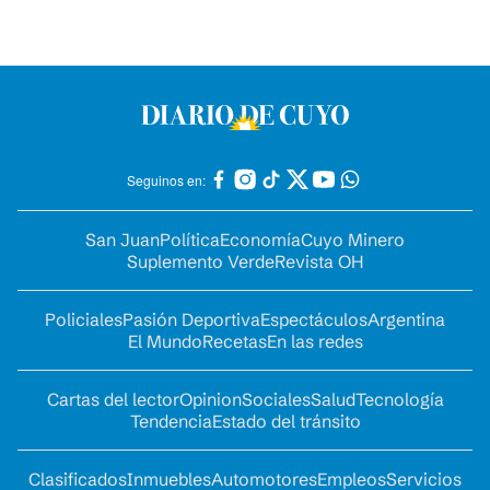
Seguinos en:
San Juan
Política
Economía
Cuyo Minero
Suplemento Verde
Revista OH
Policiales
Pasión Deportiva
Espectáculos
Argentina
El Mundo
Recetas
En las redes
Cartas del lector
Opinion
Sociales
Salud
Tecnología
Tendencia
Estado del tránsito
Clasificados
Inmuebles
Automotores
Empleos
Servicios