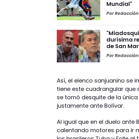
Mundial"
Por
Redacción 
"Miadosqui
durísima r
de San Mar
Por
Redacción 
Así, el elenco sanjuanino se 
tiene este cuadrangular que
se tomó desquite de la única
justamente ante Bolívar.
Al igual que en el duelo ante
calentando motores para ir m
los brasileros Tuba y Folle al 