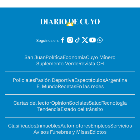
Seguinos en:
San Juan
Política
Economía
Cuyo Minero
Suplemento Verde
Revista OH
Policiales
Pasión Deportiva
Espectáculos
Argentina
El Mundo
Recetas
En las redes
Cartas del lector
Opinion
Sociales
Salud
Tecnología
Tendencia
Estado del tránsito
Clasificados
Inmuebles
Automotores
Empleos
Servicios
Avisos Fúnebres y Misas
Edictos