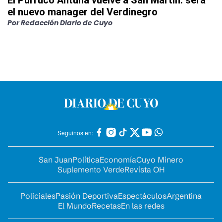
El Purruco Antuña vuelve a San Martín: será
el nuevo manager del Verdinegro
Por
Redacción Diario de Cuyo
Seguinos en:
San Juan
Política
Economía
Cuyo Minero
Suplemento Verde
Revista OH
Policiales
Pasión Deportiva
Espectáculos
Argentina
El Mundo
Recetas
En las redes