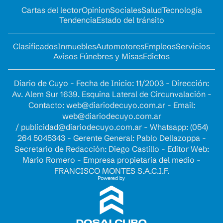
Cartas del lector
Opinion
Sociales
Salud
Tecnología
Tendencia
Estado del tránsito
Clasificados
Inmuebles
Automotores
Empleos
Servicios
Avisos Fúnebres y Misas
Edictos
Diario de Cuyo - Fecha de Inicio: 11/2003 - Dirección:
Av. Alem Sur 1639. Esquina Lateral de Circunvalación -
Contacto:
web@diariodecuyo.com.ar
- Email:
web@diariodecuyo.com.ar
/
publicidad@diariodecuyo.com.ar
-
Whatsapp: (054)
264 5045343 - Gerente General: Pablo Dellazoppa -
Secretario de Redacción: Diego Castillo - Editor Web:
Mario Romero - Empresa propietaria del medio -
FRANCISCO MONTES S.A.C.I.F.