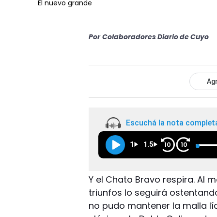
El nuevo grande
Por
Colaboradores Diario de Cuyo
Agr
Escuchá la nota complet
1
1.5
10
10
Y el Chato Bravo respira. Al
triunfos lo seguirá ostentando
no pudo mantener la malla líd