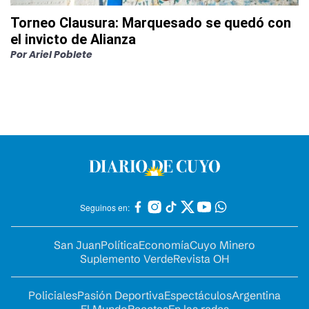
Torneo Clausura: Marquesado se quedó con
el invicto de Alianza
Por
Ariel Poblete
Seguinos en:
San Juan
Política
Economía
Cuyo Minero
Suplemento Verde
Revista OH
Policiales
Pasión Deportiva
Espectáculos
Argentina