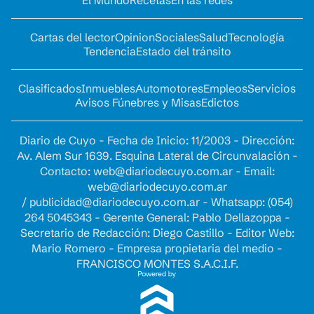
El Mundo
Recetas
En las redes
Cartas del lector
Opinion
Sociales
Salud
Tecnología
Tendencia
Estado del tránsito
Clasificados
Inmuebles
Automotores
Empleos
Servicios
Avisos Fúnebres y Misas
Edictos
Diario de Cuyo - Fecha de Inicio: 11/2003 - Dirección:
Av. Alem Sur 1639. Esquina Lateral de Circunvalación -
Contacto:
web@diariodecuyo.com.ar
- Email:
web@diariodecuyo.com.ar
/
publicidad@diariodecuyo.com.ar
-
Whatsapp: (054)
264 5045343 - Gerente General: Pablo Dellazoppa -
Secretario de Redacción: Diego Castillo - Editor Web:
Mario Romero - Empresa propietaria del medio -
FRANCISCO MONTES S.A.C.I.F.