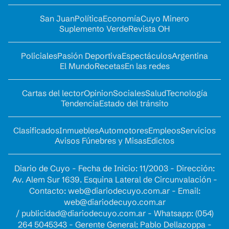
San Juan
Política
Economía
Cuyo Minero
Suplemento Verde
Revista OH
Policiales
Pasión Deportiva
Espectáculos
Argentina
El Mundo
Recetas
En las redes
Cartas del lector
Opinion
Sociales
Salud
Tecnología
Tendencia
Estado del tránsito
Clasificados
Inmuebles
Automotores
Empleos
Servicios
Avisos Fúnebres y Misas
Edictos
Diario de Cuyo - Fecha de Inicio: 11/2003 - Dirección:
Av. Alem Sur 1639. Esquina Lateral de Circunvalación -
Contacto:
web@diariodecuyo.com.ar
- Email:
web@diariodecuyo.com.ar
/
publicidad@diariodecuyo.com.ar
-
Whatsapp: (054)
264 5045343 - Gerente General: Pablo Dellazoppa -