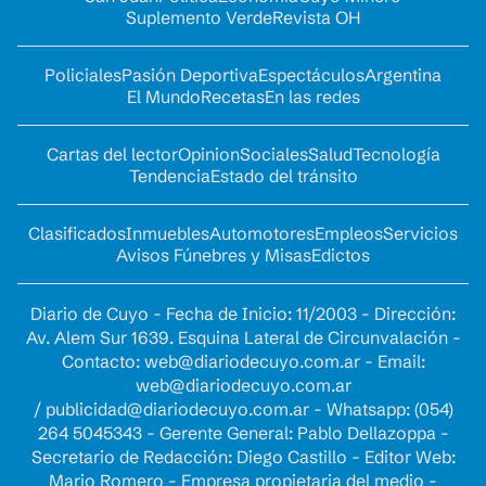
Suplemento Verde
Revista OH
Policiales
Pasión Deportiva
Espectáculos
Argentina
El Mundo
Recetas
En las redes
Cartas del lector
Opinion
Sociales
Salud
Tecnología
Tendencia
Estado del tránsito
Clasificados
Inmuebles
Automotores
Empleos
Servicios
Avisos Fúnebres y Misas
Edictos
Diario de Cuyo - Fecha de Inicio: 11/2003 - Dirección:
Av. Alem Sur 1639. Esquina Lateral de Circunvalación -
Contacto:
web@diariodecuyo.com.ar
- Email:
web@diariodecuyo.com.ar
/
publicidad@diariodecuyo.com.ar
-
Whatsapp: (054)
264 5045343 - Gerente General: Pablo Dellazoppa -
Secretario de Redacción: Diego Castillo - Editor Web:
Mario Romero - Empresa propietaria del medio -