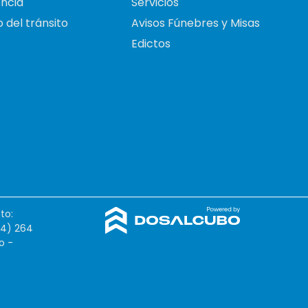
ncia
Servicios
 del tránsito
Avisos Fúnebres y Misas
Edictos
to:
54) 264
o -