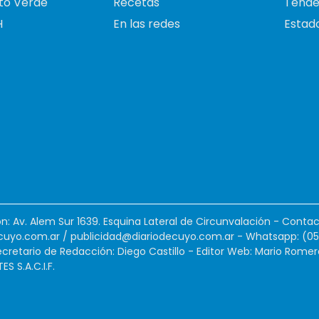
to Verde
Recetas
Tende
H
En las redes
Estado
ión: Av. Alem Sur 1639. Esquina Lateral de Circunvalación - Contac
cuyo.com.ar
/
publicidad@diariodecuyo.com.ar
-
Whatsapp: (0
cretario de Redacción: Diego Castillo - Editor Web: Mario Romer
 S.A.C.I.F.