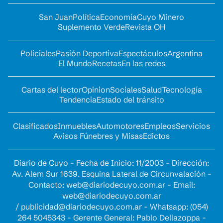
San Juan
Política
Economía
Cuyo Minero
Suplemento Verde
Revista OH
Policiales
Pasión Deportiva
Espectáculos
Argentina
El Mundo
Recetas
En las redes
Cartas del lector
Opinion
Sociales
Salud
Tecnología
Tendencia
Estado del tránsito
Clasificados
Inmuebles
Automotores
Empleos
Servicios
Avisos Fúnebres y Misas
Edictos
Diario de Cuyo - Fecha de Inicio: 11/2003 - Dirección:
Av. Alem Sur 1639. Esquina Lateral de Circunvalación -
Contacto:
web@diariodecuyo.com.ar
- Email:
web@diariodecuyo.com.ar
/
publicidad@diariodecuyo.com.ar
-
Whatsapp: (054)
264 5045343 - Gerente General: Pablo Dellazoppa -