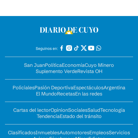
Seguinos en:
San Juan
Política
Economía
Cuyo Minero
Suplemento Verde
Revista OH
Policiales
Pasión Deportiva
Espectáculos
Argentina
El Mundo
Recetas
En las redes
Cartas del lector
Opinion
Sociales
Salud
Tecnología
Tendencia
Estado del tránsito
Clasificados
Inmuebles
Automotores
Empleos
Servicios