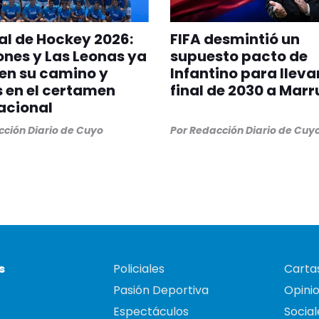
l de Hockey 2026:
FIFA desmintió un
ones y Las Leonas ya
supuesto pacto de
en su camino y
Infantino para llevar
s en el certamen
final de 2030 a Mar
acional
ción Diario de Cuyo
Por
Redacción Diario de Cuy
s
Policiales
Cartas
Pasión Deportiva
Opini
Espectáculos
Social