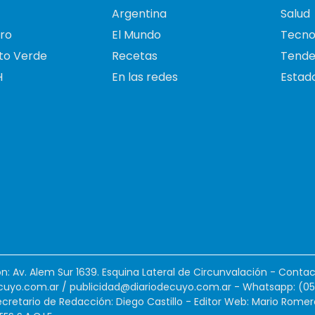
Argentina
Salud
ro
El Mundo
Tecno
to Verde
Recetas
Tende
H
En las redes
Estado
ión: Av. Alem Sur 1639. Esquina Lateral de Circunvalación - Contac
cuyo.com.ar
/
publicidad@diariodecuyo.com.ar
-
Whatsapp: (0
cretario de Redacción: Diego Castillo - Editor Web: Mario Romer