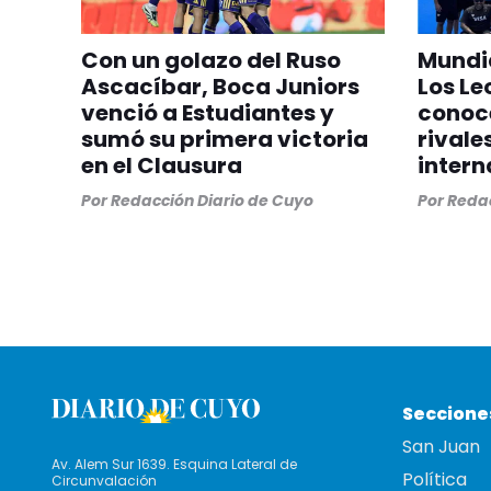
Con un golazo del Ruso
Mundia
Ascacíbar, Boca Juniors
Los Le
venció a Estudiantes y
conoc
sumó su primera victoria
rivale
en el Clausura
intern
Por
Redacción Diario de Cuyo
Por
Redac
Seccione
San Juan
Av. Alem Sur 1639. Esquina Lateral de
Política
Circunvalación