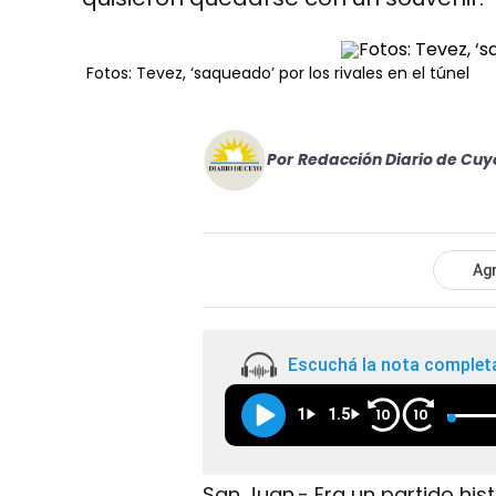
Fotos: Tevez, ‘saqueado’ por los rivales en el túnel
Por
Redacción Diario de Cuy
Agr
Escuchá la nota complet
1
1.5
10
10
San Juan.- Era un partido his