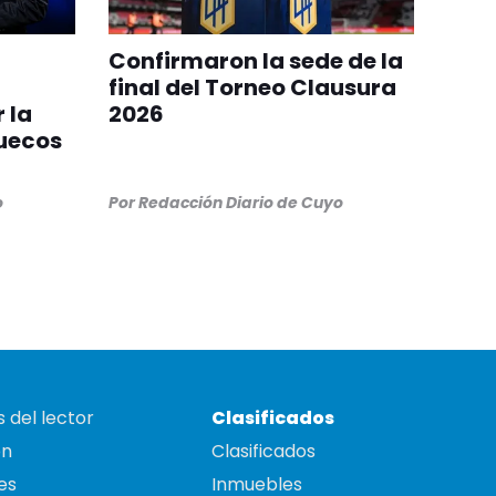
Confirmaron la sede de la
final del Torneo Clausura
 la
2026
ruecos
o
Por
Redacción Diario de Cuyo
 del lector
Clasificados
on
Clasificados
es
Inmuebles