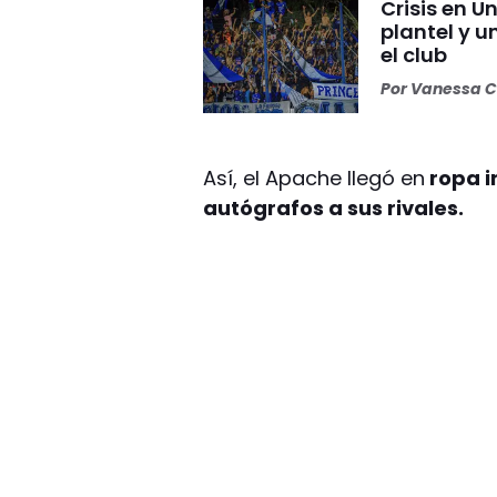
Crisis en U
plantel y u
el club
Por
Vanessa C
Así, el Apache llegó en
ropa i
autógrafos a sus rivales.