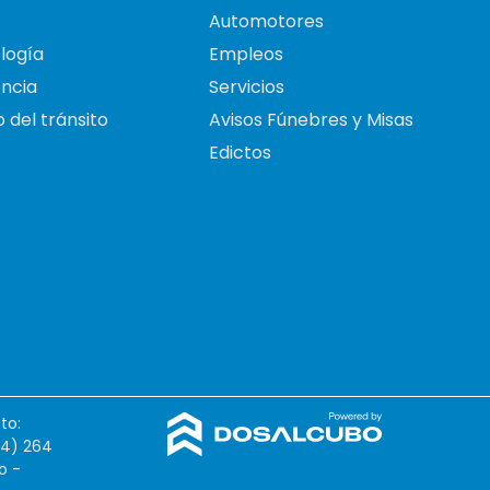
Automotores
logía
Empleos
ncia
Servicios
 del tránsito
Avisos Fúnebres y Misas
Edictos
to:
54) 264
o -