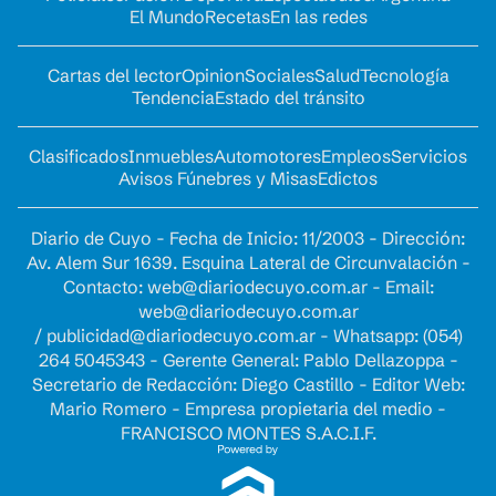
El Mundo
Recetas
En las redes
Cartas del lector
Opinion
Sociales
Salud
Tecnología
Tendencia
Estado del tránsito
Clasificados
Inmuebles
Automotores
Empleos
Servicios
Avisos Fúnebres y Misas
Edictos
Diario de Cuyo - Fecha de Inicio: 11/2003 - Dirección:
Av. Alem Sur 1639. Esquina Lateral de Circunvalación -
Contacto:
web@diariodecuyo.com.ar
- Email:
web@diariodecuyo.com.ar
/
publicidad@diariodecuyo.com.ar
-
Whatsapp: (054)
264 5045343 - Gerente General: Pablo Dellazoppa -
Secretario de Redacción: Diego Castillo - Editor Web:
Mario Romero - Empresa propietaria del medio -
FRANCISCO MONTES S.A.C.I.F.