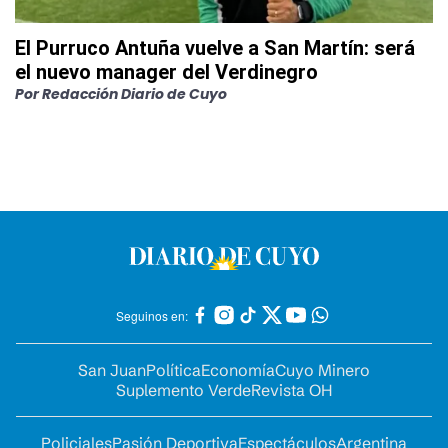
El Purruco Antuña vuelve a San Martín: será
el nuevo manager del Verdinegro
Por
Redacción Diario de Cuyo
Seguinos en:
San Juan
Política
Economía
Cuyo Minero
Suplemento Verde
Revista OH
Policiales
Pasión Deportiva
Espectáculos
Argentina