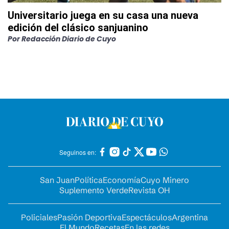
Universitario juega en su casa una nueva
edición del clásico sanjuanino
Por
Redacción Diario de Cuyo
Seguinos en:
San Juan
Política
Economía
Cuyo Minero
Suplemento Verde
Revista OH
Policiales
Pasión Deportiva
Espectáculos
Argentina
El Mundo
Recetas
En las redes