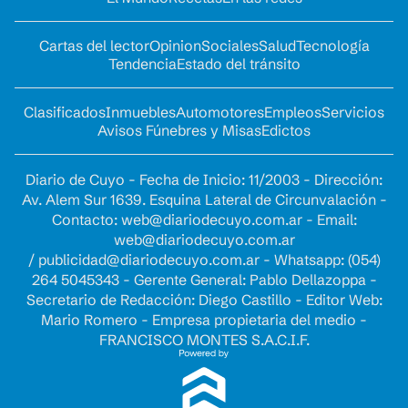
Cartas del lector
Opinion
Sociales
Salud
Tecnología
Tendencia
Estado del tránsito
Clasificados
Inmuebles
Automotores
Empleos
Servicios
Avisos Fúnebres y Misas
Edictos
Diario de Cuyo - Fecha de Inicio: 11/2003 - Dirección:
Av. Alem Sur 1639. Esquina Lateral de Circunvalación -
Contacto:
web@diariodecuyo.com.ar
- Email:
web@diariodecuyo.com.ar
/
publicidad@diariodecuyo.com.ar
-
Whatsapp: (054)
264 5045343 - Gerente General: Pablo Dellazoppa -
Secretario de Redacción: Diego Castillo - Editor Web:
Mario Romero - Empresa propietaria del medio -
FRANCISCO MONTES S.A.C.I.F.