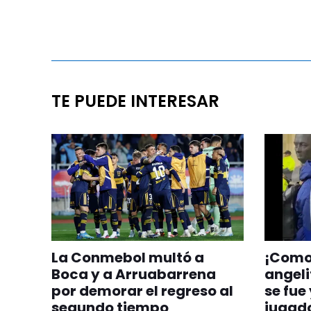
TE PUEDE INTERESAR
La Conmebol multó a
¡Como 
Boca y a Arruabarrena
angeli
por demorar el regreso al
se fue
segundo tiempo
jugado