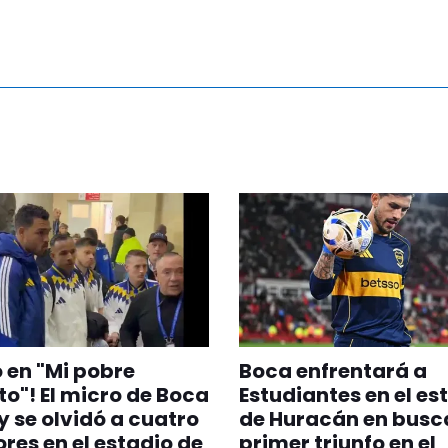
en "Mi pobre
Boca enfrentará a
to"! El micro de Boca
Estudiantes en el es
 y se olvidó a cuatro
de Huracán en busc
res en el estadio de
primer triunfo en el