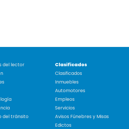
 del lector
Clasificados
on
Clasificados
es
Inmuebles
Automotores
logía
Empleos
ncia
Servicios
 del tránsito
Avisos Fúnebres y Misas
Edictos