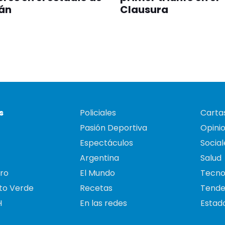
án
Clausura
s
Policiales
Cartas
Pasión Deportiva
Opini
Espectáculos
Social
Argentina
Salud
ro
El Mundo
Tecno
to Verde
Recetas
Tende
H
En las redes
Estado