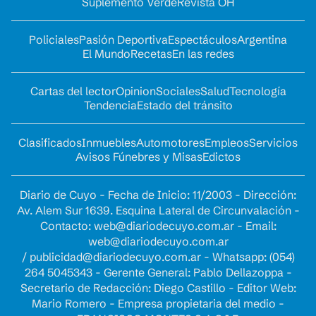
Suplemento Verde
Revista OH
Policiales
Pasión Deportiva
Espectáculos
Argentina
El Mundo
Recetas
En las redes
Cartas del lector
Opinion
Sociales
Salud
Tecnología
Tendencia
Estado del tránsito
Clasificados
Inmuebles
Automotores
Empleos
Servicios
Avisos Fúnebres y Misas
Edictos
Diario de Cuyo - Fecha de Inicio: 11/2003 - Dirección:
Av. Alem Sur 1639. Esquina Lateral de Circunvalación -
Contacto:
web@diariodecuyo.com.ar
- Email:
web@diariodecuyo.com.ar
/
publicidad@diariodecuyo.com.ar
-
Whatsapp: (054)
264 5045343 - Gerente General: Pablo Dellazoppa -
Secretario de Redacción: Diego Castillo - Editor Web:
Mario Romero - Empresa propietaria del medio -