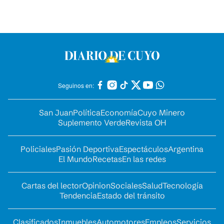
Seguinos en:
San Juan
Política
Economía
Cuyo Minero
Suplemento Verde
Revista OH
Policiales
Pasión Deportiva
Espectáculos
Argentina
El Mundo
Recetas
En las redes
Cartas del lector
Opinion
Sociales
Salud
Tecnología
Tendencia
Estado del tránsito
Clasificados
Inmuebles
Automotores
Empleos
Servicios