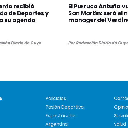
nto recibió
El Purruco Antuña v
do de Deportes y
San Martín: será el 
a su agenda
manager del Verdin
ción Diario de Cuyo
Por
Redacción Diario de Cuy
s
Policiales
Cartas
Pasión Deportiva
Opini
Espectáculos
Social
Argentina
Salud