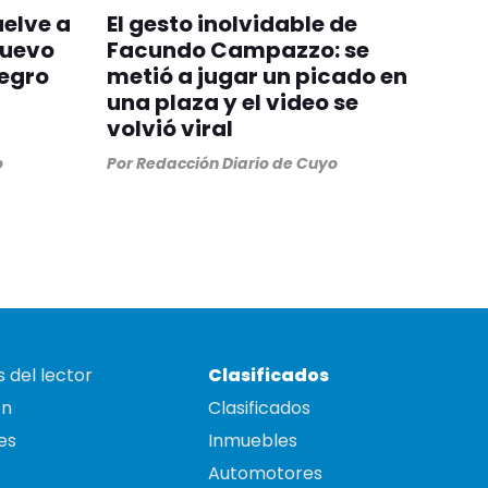
uelve a
El gesto inolvidable de
nuevo
Facundo Campazzo: se
egro
metió a jugar un picado en
una plaza y el video se
volvió viral
o
Por
Redacción Diario de Cuyo
 del lector
Clasificados
on
Clasificados
es
Inmuebles
Automotores