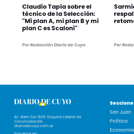
Claudio Tapia sobre el
Sarmie
técnico de la Selección:
respal
"Mi plan A, mi plan B y mi
retom
plan C es Scaloni"
Por
Redacción Diario de Cuyo
Por
Redac
Seccione
San Juan
Av. Alem Sur 1639. Esquina Lateral de
Política
Circunvalación
diariodecuyo.com.ar
Economía
Siguenos en: