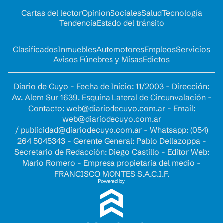
Cartas del lector
Opinion
Sociales
Salud
Tecnología
Tendencia
Estado del tránsito
Clasificados
Inmuebles
Automotores
Empleos
Servicios
Avisos Fúnebres y Misas
Edictos
Diario de Cuyo - Fecha de Inicio: 11/2003 - Dirección:
Av. Alem Sur 1639. Esquina Lateral de Circunvalación -
Contacto:
web@diariodecuyo.com.ar
- Email:
web@diariodecuyo.com.ar
/
publicidad@diariodecuyo.com.ar
-
Whatsapp: (054)
264 5045343 - Gerente General: Pablo Dellazoppa -
Secretario de Redacción: Diego Castillo - Editor Web:
Mario Romero - Empresa propietaria del medio -
FRANCISCO MONTES S.A.C.I.F.