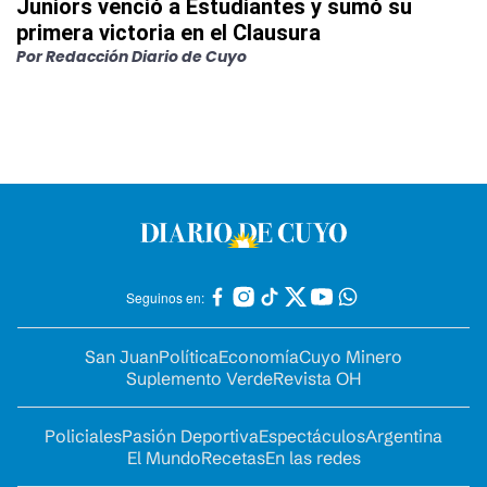
Juniors venció a Estudiantes y sumó su
primera victoria en el Clausura
Por
Redacción Diario de Cuyo
Seguinos en:
San Juan
Política
Economía
Cuyo Minero
Suplemento Verde
Revista OH
Policiales
Pasión Deportiva
Espectáculos
Argentina
El Mundo
Recetas
En las redes