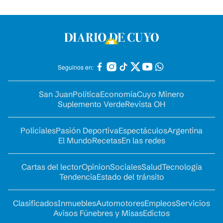
Seguinos en:
San Juan
Política
Economía
Cuyo Minero
Suplemento Verde
Revista OH
Policiales
Pasión Deportiva
Espectáculos
Argentina
El Mundo
Recetas
En las redes
Cartas del lector
Opinion
Sociales
Salud
Tecnología
Tendencia
Estado del tránsito
Clasificados
Inmuebles
Automotores
Empleos
Servicios
Avisos Fúnebres y Misas
Edictos