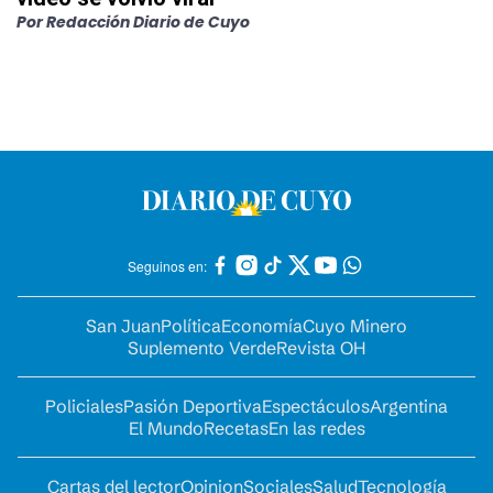
Por
Redacción Diario de Cuyo
Seguinos en:
San Juan
Política
Economía
Cuyo Minero
Suplemento Verde
Revista OH
Policiales
Pasión Deportiva
Espectáculos
Argentina
El Mundo
Recetas
En las redes
Cartas del lector
Opinion
Sociales
Salud
Tecnología