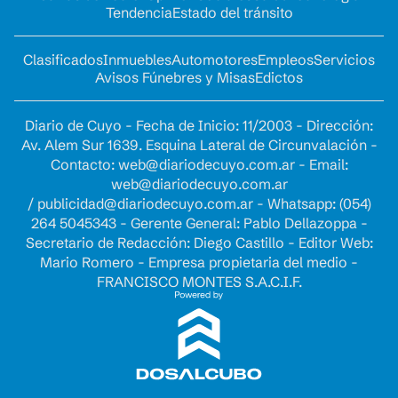
Tendencia
Estado del tránsito
Clasificados
Inmuebles
Automotores
Empleos
Servicios
Avisos Fúnebres y Misas
Edictos
Diario de Cuyo - Fecha de Inicio: 11/2003 - Dirección:
Av. Alem Sur 1639. Esquina Lateral de Circunvalación -
Contacto:
web@diariodecuyo.com.ar
- Email:
web@diariodecuyo.com.ar
/
publicidad@diariodecuyo.com.ar
-
Whatsapp: (054)
264 5045343 - Gerente General: Pablo Dellazoppa -
Secretario de Redacción: Diego Castillo - Editor Web:
Mario Romero - Empresa propietaria del medio -
FRANCISCO MONTES S.A.C.I.F.