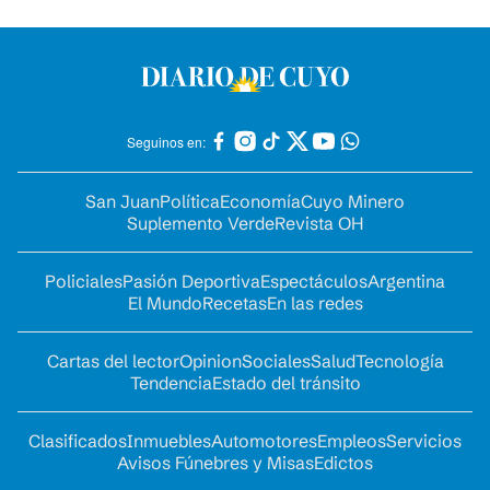
Seguinos en:
San Juan
Política
Economía
Cuyo Minero
Suplemento Verde
Revista OH
Policiales
Pasión Deportiva
Espectáculos
Argentina
El Mundo
Recetas
En las redes
Cartas del lector
Opinion
Sociales
Salud
Tecnología
Tendencia
Estado del tránsito
Clasificados
Inmuebles
Automotores
Empleos
Servicios
Avisos Fúnebres y Misas
Edictos