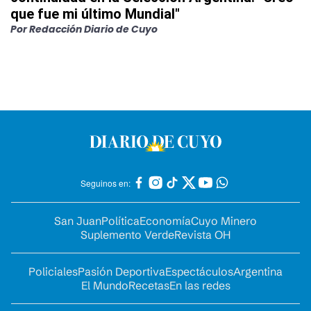
que fue mi último Mundial"
Por
Redacción Diario de Cuyo
Seguinos en:
San Juan
Política
Economía
Cuyo Minero
Suplemento Verde
Revista OH
Policiales
Pasión Deportiva
Espectáculos
Argentina
El Mundo
Recetas
En las redes