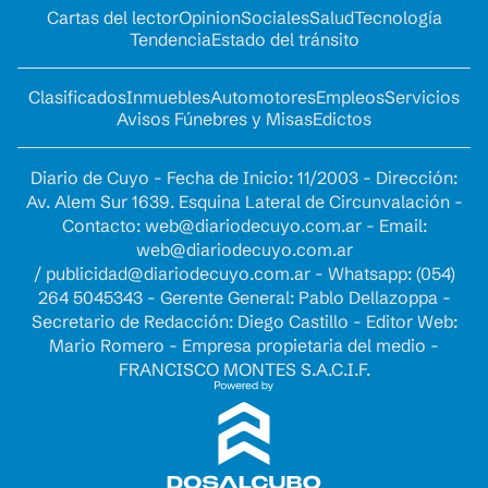
Cartas del lector
Opinion
Sociales
Salud
Tecnología
Tendencia
Estado del tránsito
Clasificados
Inmuebles
Automotores
Empleos
Servicios
Avisos Fúnebres y Misas
Edictos
Diario de Cuyo - Fecha de Inicio: 11/2003 - Dirección:
Av. Alem Sur 1639. Esquina Lateral de Circunvalación -
Contacto:
web@diariodecuyo.com.ar
- Email:
web@diariodecuyo.com.ar
/
publicidad@diariodecuyo.com.ar
-
Whatsapp: (054)
264 5045343 - Gerente General: Pablo Dellazoppa -
Secretario de Redacción: Diego Castillo - Editor Web:
Mario Romero - Empresa propietaria del medio -
FRANCISCO MONTES S.A.C.I.F.