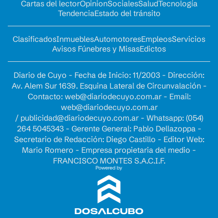
Cartas del lector
Opinion
Sociales
Salud
Tecnología
Tendencia
Estado del tránsito
Clasificados
Inmuebles
Automotores
Empleos
Servicios
Avisos Fúnebres y Misas
Edictos
Diario de Cuyo - Fecha de Inicio: 11/2003 - Dirección:
Av. Alem Sur 1639. Esquina Lateral de Circunvalación -
Contacto:
web@diariodecuyo.com.ar
- Email:
web@diariodecuyo.com.ar
/
publicidad@diariodecuyo.com.ar
-
Whatsapp: (054)
264 5045343 - Gerente General: Pablo Dellazoppa -
Secretario de Redacción: Diego Castillo - Editor Web:
Mario Romero - Empresa propietaria del medio -
FRANCISCO MONTES S.A.C.I.F.