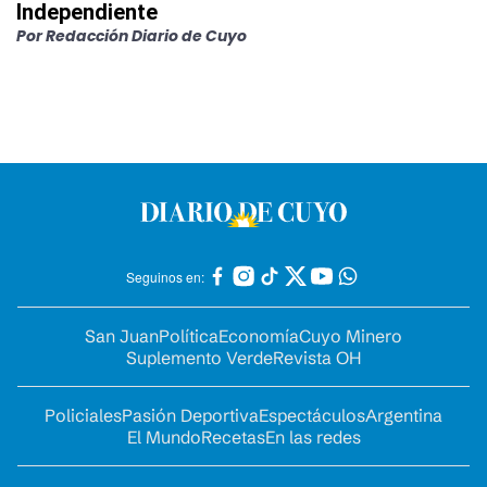
Independiente
Por
Redacción Diario de Cuyo
Seguinos en:
San Juan
Política
Economía
Cuyo Minero
Suplemento Verde
Revista OH
Policiales
Pasión Deportiva
Espectáculos
Argentina
El Mundo
Recetas
En las redes