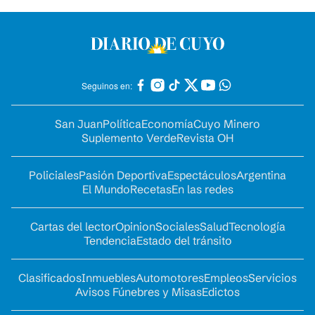
Seguinos en:
San Juan
Política
Economía
Cuyo Minero
Suplemento Verde
Revista OH
Policiales
Pasión Deportiva
Espectáculos
Argentina
El Mundo
Recetas
En las redes
Cartas del lector
Opinion
Sociales
Salud
Tecnología
Tendencia
Estado del tránsito
Clasificados
Inmuebles
Automotores
Empleos
Servicios
Avisos Fúnebres y Misas
Edictos