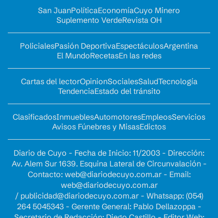
San Juan
Política
Economía
Cuyo Minero
Suplemento Verde
Revista OH
Policiales
Pasión Deportiva
Espectáculos
Argentina
El Mundo
Recetas
En las redes
Cartas del lector
Opinion
Sociales
Salud
Tecnología
Tendencia
Estado del tránsito
Clasificados
Inmuebles
Automotores
Empleos
Servicios
Avisos Fúnebres y Misas
Edictos
Diario de Cuyo - Fecha de Inicio: 11/2003 - Dirección:
Av. Alem Sur 1639. Esquina Lateral de Circunvalación -
Contacto:
web@diariodecuyo.com.ar
- Email:
web@diariodecuyo.com.ar
/
publicidad@diariodecuyo.com.ar
-
Whatsapp: (054)
264 5045343 - Gerente General: Pablo Dellazoppa -
Secretario de Redacción: Diego Castillo - Editor Web: