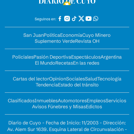
Seguinos en:
San Juan
Política
Economía
Cuyo Minero
Suplemento Verde
Revista OH
Policiales
Pasión Deportiva
Espectáculos
Argentina
El Mundo
Recetas
En las redes
Cartas del lector
Opinion
Sociales
Salud
Tecnología
Tendencia
Estado del tránsito
Clasificados
Inmuebles
Automotores
Empleos
Servicios
Avisos Fúnebres y Misas
Edictos
Diario de Cuyo - Fecha de Inicio: 11/2003 - Dirección:
Av. Alem Sur 1639. Esquina Lateral de Circunvalación -