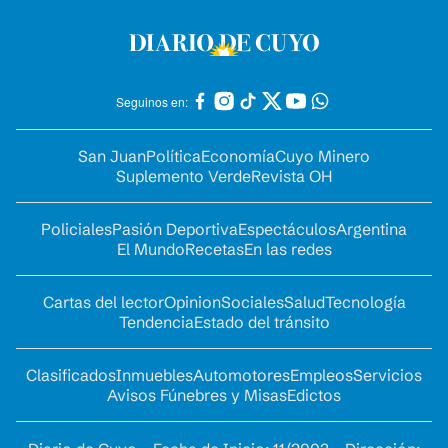
Seguinos en:
San Juan
Política
Economía
Cuyo Minero
Suplemento Verde
Revista OH
Policiales
Pasión Deportiva
Espectáculos
Argentina
El Mundo
Recetas
En las redes
Cartas del lector
Opinion
Sociales
Salud
Tecnología
Tendencia
Estado del tránsito
Clasificados
Inmuebles
Automotores
Empleos
Servicios
Avisos Fúnebres y Misas
Edictos