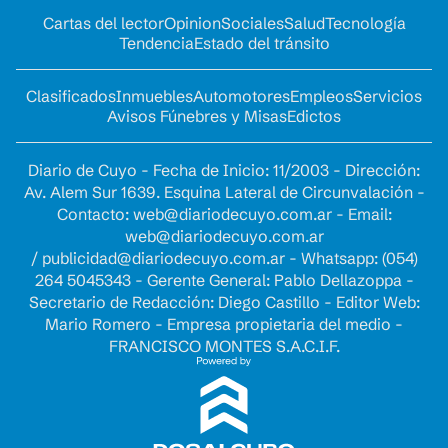
Cartas del lector
Opinion
Sociales
Salud
Tecnología
Tendencia
Estado del tránsito
Clasificados
Inmuebles
Automotores
Empleos
Servicios
Avisos Fúnebres y Misas
Edictos
Diario de Cuyo - Fecha de Inicio: 11/2003 - Dirección:
Av. Alem Sur 1639. Esquina Lateral de Circunvalación -
Contacto:
web@diariodecuyo.com.ar
- Email:
web@diariodecuyo.com.ar
/
publicidad@diariodecuyo.com.ar
-
Whatsapp: (054)
264 5045343 - Gerente General: Pablo Dellazoppa -
Secretario de Redacción: Diego Castillo - Editor Web:
Mario Romero - Empresa propietaria del medio -
FRANCISCO MONTES S.A.C.I.F.