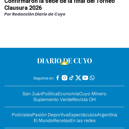
Confirmaron la sede de la final del Torneo
Clausura 2026
Por
Redacción Diario de Cuyo
Seguinos en:
San Juan
Política
Economía
Cuyo Minero
Suplemento Verde
Revista OH
Policiales
Pasión Deportiva
Espectáculos
Argentina
El Mundo
Recetas
En las redes