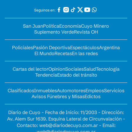
Seguinos en:
San Juan
Política
Economía
Cuyo Minero
Suplemento Verde
Revista OH
Policiales
Pasión Deportiva
Espectáculos
Argentina
El Mundo
Recetas
En las redes
Cartas del lector
Opinion
Sociales
Salud
Tecnología
Tendencia
Estado del tránsito
Clasificados
Inmuebles
Automotores
Empleos
Servicios
Avisos Fúnebres y Misas
Edictos
Diario de Cuyo - Fecha de Inicio: 11/2003 - Dirección:
Av. Alem Sur 1639. Esquina Lateral de Circunvalación -
Contacto:
web@diariodecuyo.com.ar
- Email:
web@diariodecuyo.com.ar