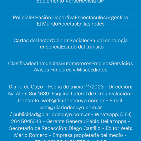
Suplemento Verde
Revista OH
Policiales
Pasión Deportiva
Espectáculos
Argentina
El Mundo
Recetas
En las redes
Cartas del lector
Opinion
Sociales
Salud
Tecnología
Tendencia
Estado del tránsito
Clasificados
Inmuebles
Automotores
Empleos
Servicios
Avisos Fúnebres y Misas
Edictos
Diario de Cuyo - Fecha de Inicio: 11/2003 - Dirección:
Av. Alem Sur 1639. Esquina Lateral de Circunvalación -
Contacto:
web@diariodecuyo.com.ar
- Email:
web@diariodecuyo.com.ar
/
publicidad@diariodecuyo.com.ar
-
Whatsapp: (054)
264 5045343 - Gerente General: Pablo Dellazoppa -
Secretario de Redacción: Diego Castillo - Editor Web:
Mario Romero - Empresa propietaria del medio -