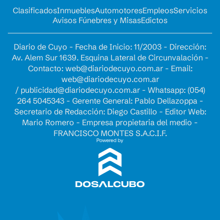
Clasificados
Inmuebles
Automotores
Empleos
Servicios
Avisos Fúnebres y Misas
Edictos
Diario de Cuyo - Fecha de Inicio: 11/2003 - Dirección:
Av. Alem Sur 1639. Esquina Lateral de Circunvalación -
Contacto:
web@diariodecuyo.com.ar
- Email:
web@diariodecuyo.com.ar
/
publicidad@diariodecuyo.com.ar
-
Whatsapp: (054)
264 5045343 - Gerente General: Pablo Dellazoppa -
Secretario de Redacción: Diego Castillo - Editor Web:
Mario Romero - Empresa propietaria del medio -
FRANCISCO MONTES S.A.C.I.F.