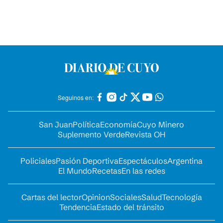
Seguinos en:
San Juan
Política
Economía
Cuyo Minero
Suplemento Verde
Revista OH
Policiales
Pasión Deportiva
Espectáculos
Argentina
El Mundo
Recetas
En las redes
Cartas del lector
Opinion
Sociales
Salud
Tecnología
Tendencia
Estado del tránsito