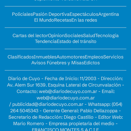
Policiales
Pasión Deportiva
Espectáculos
Argentina
El Mundo
Recetas
En las redes
Cartas del lector
Opinion
Sociales
Salud
Tecnología
Tendencia
Estado del tránsito
Clasificados
Inmuebles
Automotores
Empleos
Servicios
Avisos Fúnebres y Misas
Edictos
Diario de Cuyo - Fecha de Inicio: 11/2003 - Dirección:
Av. Alem Sur 1639. Esquina Lateral de Circunvalación -
Contacto:
web@diariodecuyo.com.ar
- Email:
web@diariodecuyo.com.ar
/
publicidad@diariodecuyo.com.ar
-
Whatsapp: (054)
264 5045343 - Gerente General: Pablo Dellazoppa -
Secretario de Redacción: Diego Castillo - Editor Web:
Mario Romero - Empresa propietaria del medio -
FRANCISCO MONTES S.A.C.I.F.