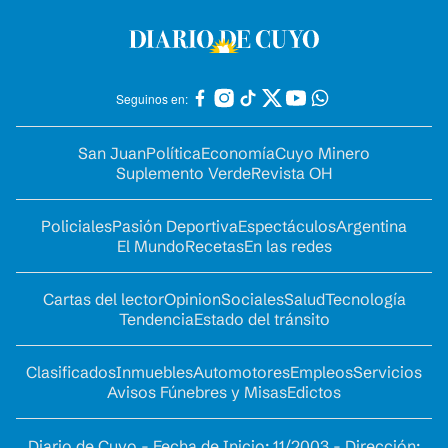
Seguinos en:
San Juan
Política
Economía
Cuyo Minero
Suplemento Verde
Revista OH
Policiales
Pasión Deportiva
Espectáculos
Argentina
El Mundo
Recetas
En las redes
Cartas del lector
Opinion
Sociales
Salud
Tecnología
Tendencia
Estado del tránsito
Clasificados
Inmuebles
Automotores
Empleos
Servicios
Avisos Fúnebres y Misas
Edictos
Diario de Cuyo - Fecha de Inicio: 11/2003 - Dirección: