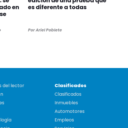
 se
edición de una prueba que
cado en
es diferente a todas
 se
o
Por
Ariel Poblete
 del lector
Clasificados
on
Clasificados
es
Inmuebles
Automotores
logía
Empleos