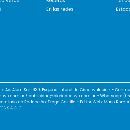
to Verde
Recetas
Tende
H
En las redes
Estado
ión: Av. Alem Sur 1639. Esquina Lateral de Circunvalación - Contac
cuyo.com.ar
/
publicidad@diariodecuyo.com.ar
-
Whatsapp: (0
cretario de Redacción: Diego Castillo - Editor Web: Mario Romer
 S.A.C.I.F.