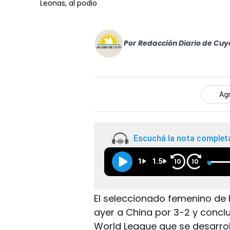
Leonas, al podio
Por
Redacción Diario de Cuy
Agr
Escuchá la nota complet
1
1.5
10
10
El seleccionado femenino de 
ayer a China por 3-2 y concluy
World League que se desarroll