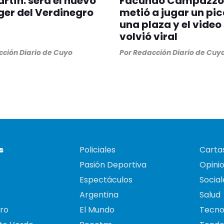
rtín: será el nuevo
Facundo Campazzo:
er del Verdinegro
metió a jugar un pi
una plaza y el video
volvió viral
ción Diario de Cuyo
Por
Redacción Diario de Cuy
s
Policiales
Cartas
Pasión Deportiva
Opini
Espectáculos
Social
Argentina
Salud
ro
El Mundo
Tecno