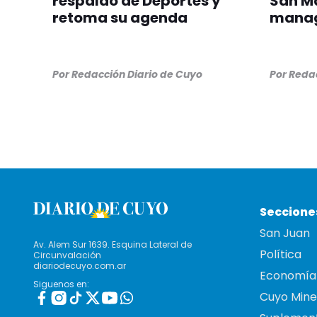
respaldo de Deportes y
San Ma
retoma su agenda
manag
Por
Redacción Diario de Cuyo
Por
Redac
Seccione
San Juan
Av. Alem Sur 1639. Esquina Lateral de
Política
Circunvalación
diariodecuyo.com.ar
Economía
Siguenos en:
Cuyo Mine