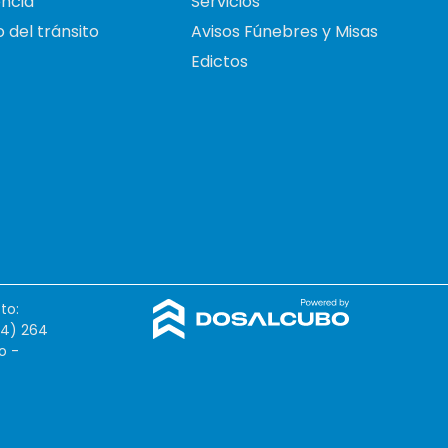
ncia
Servicios
 del tránsito
Avisos Fúnebres y Misas
Edictos
to:
54) 264
o -