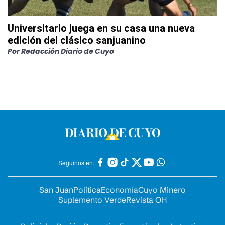
Universitario juega en su casa una nueva
edición del clásico sanjuanino
Por
Redacción Diario de Cuyo
Seguinos en:
San Juan
Política
Economía
Cuyo Minero
Suplemento Verde
Revista OH