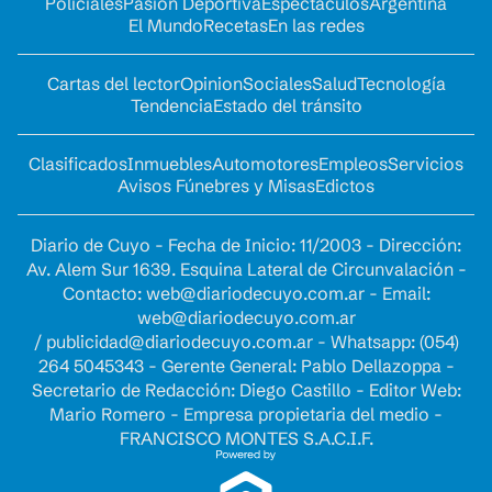
Policiales
Pasión Deportiva
Espectáculos
Argentina
El Mundo
Recetas
En las redes
Cartas del lector
Opinion
Sociales
Salud
Tecnología
Tendencia
Estado del tránsito
Clasificados
Inmuebles
Automotores
Empleos
Servicios
Avisos Fúnebres y Misas
Edictos
Diario de Cuyo - Fecha de Inicio: 11/2003 - Dirección:
Av. Alem Sur 1639. Esquina Lateral de Circunvalación -
Contacto:
web@diariodecuyo.com.ar
- Email:
web@diariodecuyo.com.ar
/
publicidad@diariodecuyo.com.ar
-
Whatsapp: (054)
264 5045343 - Gerente General: Pablo Dellazoppa -
Secretario de Redacción: Diego Castillo - Editor Web:
Mario Romero - Empresa propietaria del medio -
FRANCISCO MONTES S.A.C.I.F.