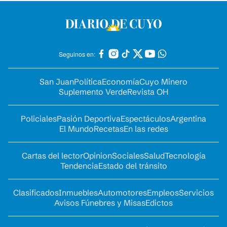
Seguinos en:
San Juan
Política
Economía
Cuyo Minero
Suplemento Verde
Revista OH
Policiales
Pasión Deportiva
Espectáculos
Argentina
El Mundo
Recetas
En las redes
Cartas del lector
Opinion
Sociales
Salud
Tecnología
Tendencia
Estado del tránsito
Clasificados
Inmuebles
Automotores
Empleos
Servicios
Avisos Fúnebres y Misas
Edictos