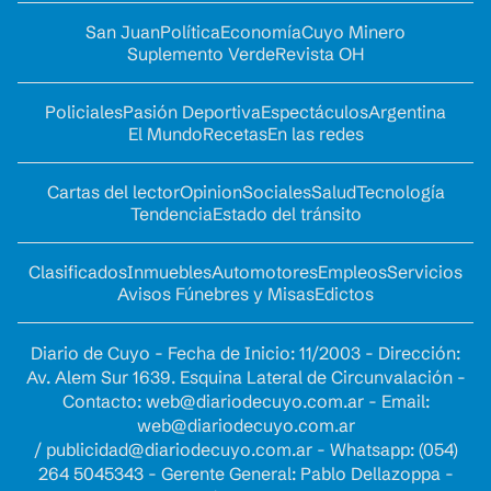
San Juan
Política
Economía
Cuyo Minero
Suplemento Verde
Revista OH
Policiales
Pasión Deportiva
Espectáculos
Argentina
El Mundo
Recetas
En las redes
Cartas del lector
Opinion
Sociales
Salud
Tecnología
Tendencia
Estado del tránsito
Clasificados
Inmuebles
Automotores
Empleos
Servicios
Avisos Fúnebres y Misas
Edictos
Diario de Cuyo - Fecha de Inicio: 11/2003 - Dirección:
Av. Alem Sur 1639. Esquina Lateral de Circunvalación -
Contacto:
web@diariodecuyo.com.ar
- Email:
web@diariodecuyo.com.ar
/
publicidad@diariodecuyo.com.ar
-
Whatsapp: (054)
264 5045343 - Gerente General: Pablo Dellazoppa -