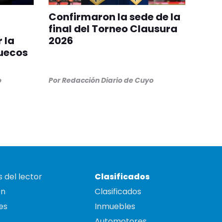
Confirmaron la sede de la
final del Torneo Clausura
 la
2026
ruecos
o
Por
Redacción Diario de Cuyo
 del lector
Clasificados
on
Clasificados
es
Inmuebles
Automotores