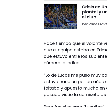
Crisis en U
plantel y u
el club
Por
Vanessa C
Hace tiempo que el volante v
que el equipo estaba en Prim
que estuvo entre los suplentes
número lo indica.
“Lo de Lucas me puso muy c
estuvo hace un par de años en
faltaba y apuesto mucho en él
pasado vistió la camiseta de 
Pero fue el mismo “Luquitas”