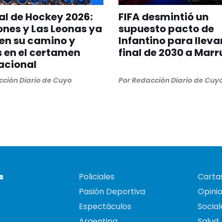
l de Hockey 2026:
FIFA desmintió un
ones y Las Leonas ya
supuesto pacto de
en su camino y
Infantino para llevar
s en el certamen
final de 2030 a Mar
acional
ción Diario de Cuyo
Por
Redacción Diario de Cuy
s
Policiales
Cartas
Pasión Deportiva
Opini
Espectáculos
Social
Argentina
Salud