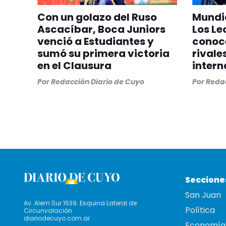
Con un golazo del Ruso
Mundia
Ascacíbar, Boca Juniors
Los Le
venció a Estudiantes y
conoc
sumó su primera victoria
rivale
en el Clausura
intern
Por
Redacción Diario de Cuyo
Por
Redac
Seccione
San Juan
Av. Alem Sur 1639. Esquina Lateral de
Política
Circunvalación
diariodecuyo.com.ar
Economía