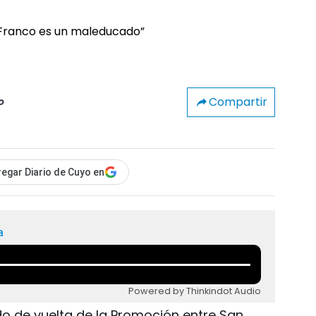
Compartir
o
egar Diario de Cuyo en
a
Powered by Thinkindot Audio
tido de vuelta de la Promoción entre San