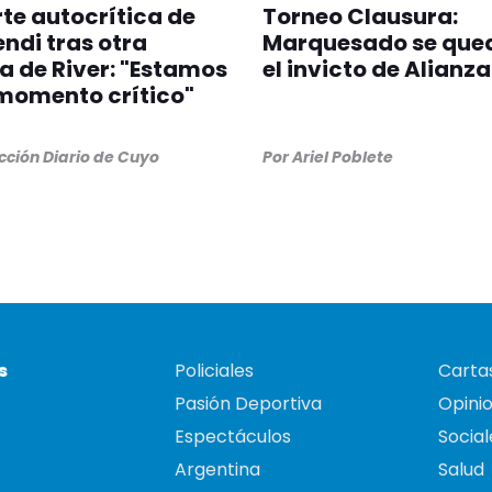
rte autocrítica de
Torneo Clausura:
di tras otra
Marquesado se que
a de River: "Estamos
el invicto de Alianza
momento crítico"
ción Diario de Cuyo
Por
Ariel Poblete
s
Policiales
Cartas
Pasión Deportiva
Opini
Espectáculos
Social
Argentina
Salud