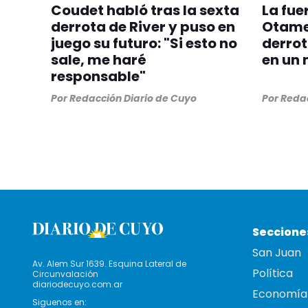
Coudet habló tras la sexta
La fue
derrota de River y puso en
Otamen
juego su futuro: "Si esto no
derrot
sale, me haré
en un 
responsable"
Por
Redacción Diario de Cuyo
Por
Redac
Seccione
San Juan
Av. Alem Sur 1639. Esquina Lateral de
Política
Circunvalación
diariodecuyo.com.ar
Economía
Siguenos en: