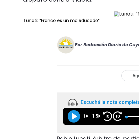
Lunati: “Franco es un maleducado”
Por
Redacción Diario de Cuy
Agr
Escuchá la nota complet
1
1.5
10
10
Pablo Lunati, árbitro del par