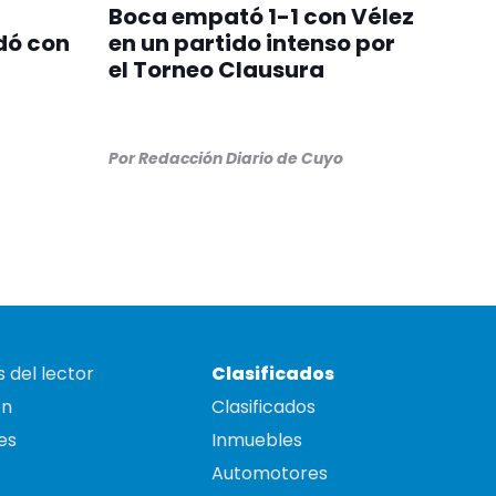
Boca empató 1-1 con Vélez
dó con
en un partido intenso por
el Torneo Clausura
Por
Redacción Diario de Cuyo
 del lector
Clasificados
on
Clasificados
es
Inmuebles
Automotores