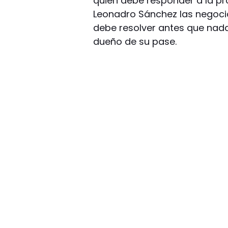
quien debe responder a la pr
Leonadro Sánchez las negocia
debe resolver antes que nada 
dueño de su pase.