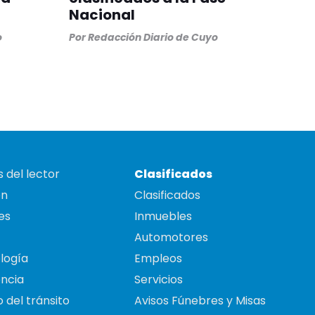
Nacional
o
Por
Redacción Diario de Cuyo
 del lector
Clasificados
on
Clasificados
es
Inmuebles
Automotores
logía
Empleos
ncia
Servicios
 del tránsito
Avisos Fúnebres y Misas