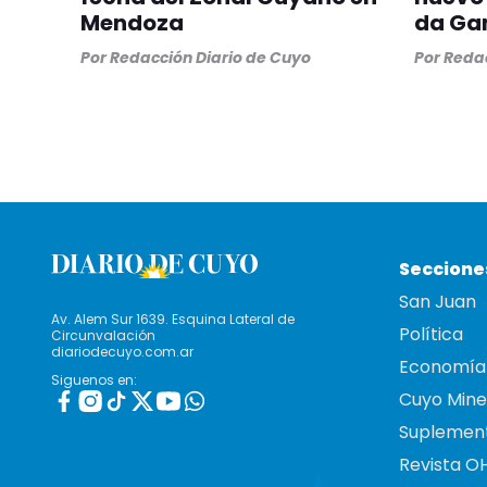
Mendoza
da G
Por
Redacción Diario de Cuyo
Por
Redac
Seccione
San Juan
Av. Alem Sur 1639. Esquina Lateral de
Política
Circunvalación
diariodecuyo.com.ar
Economía
Siguenos en:
Cuyo Mine
Suplemen
Revista O