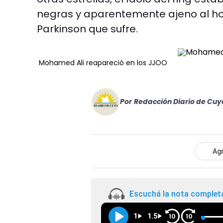
negras y aparentemente ajeno al h
Parkinson que sufre.
Mohamed Ali reapareció en los JJOO
Por
Redacción Diario de Cuy
Agr
Escuchá la nota complet
1
1.5
10
10