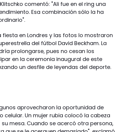
litschko comentó: "Ali fue en el ring una
endimiento. Esa combinación sólo la ha
rdinario".
a fiesta en Londres y las fotos lo mostraron
superestrella del fútbol David Beckham. La
odría prolongarse, pues no cesan los
ipar en la ceremonia inaugural de este
zando un desfile de leyendas del deporte.
algunos aprovecharon la oportunidad de
no celular. Un mujer rubia colocó la cabeza
 en su mesa. Cuando se acercó otra persona,
usta que se le acerquen demasiado", exclamó