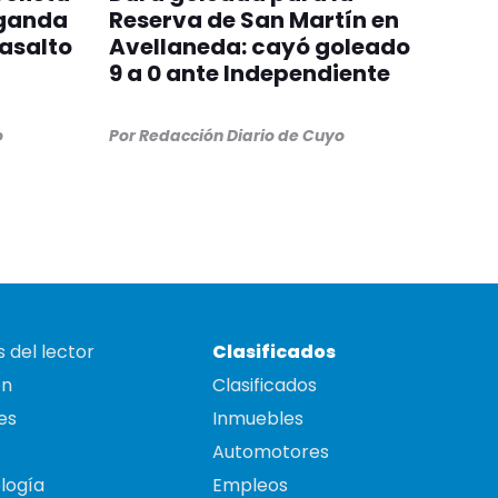
Uganda
Reserva de San Martín en
 asalto
Avellaneda: cayó goleado
9 a 0 ante Independiente
o
Por
Redacción Diario de Cuyo
 del lector
Clasificados
on
Clasificados
es
Inmuebles
Automotores
logía
Empleos