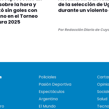
sobre la hora y
de la selección de 
 sin goles con
durante un violento
no en el Torneo
ura 2025
Por
Redacción Diario de Cuy
s
Policiales
Cartas
Pasión Deportiva
Opini
Espectáculos
Social
Argentina
Salud
ro
El Mundo
Tecno