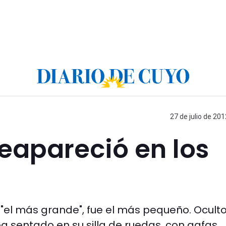
27 de julio de 201
eapareció en los
 "el más grande", fue el más pequeño. Ocult
aba sentado en su silla de ruedas, con gafas