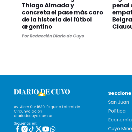
Thiago Almada y
penal 
concreta el pase más caro
empató
de la historia del fútbol
Belgra
argentino
Claus
Por
Redacción Diario de Cuyo
Seccione
San Juan
Av. Alem Sur 1639. Esquina Lateral de
Política
Circunvalación
diariodecuyo.com.ar
Economía
Siguenos en:
Cuyo Mine