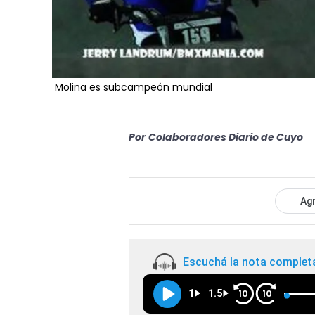
Molina es subcampeón mundial
Por
Colaboradores Diario de Cuyo
Agr
Escuchá la nota complet
1
1.5
10
10