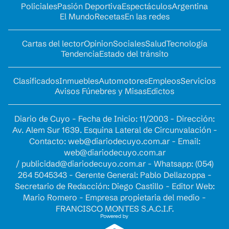
Policiales
Pasión Deportiva
Espectáculos
Argentina
El Mundo
Recetas
En las redes
Cartas del lector
Opinion
Sociales
Salud
Tecnología
Tendencia
Estado del tránsito
Clasificados
Inmuebles
Automotores
Empleos
Servicios
Avisos Fúnebres y Misas
Edictos
Diario de Cuyo - Fecha de Inicio: 11/2003 - Dirección:
Av. Alem Sur 1639. Esquina Lateral de Circunvalación -
Contacto:
web@diariodecuyo.com.ar
- Email:
web@diariodecuyo.com.ar
/
publicidad@diariodecuyo.com.ar
-
Whatsapp: (054)
264 5045343 - Gerente General: Pablo Dellazoppa -
Secretario de Redacción: Diego Castillo - Editor Web:
Mario Romero - Empresa propietaria del medio -
FRANCISCO MONTES S.A.C.I.F.