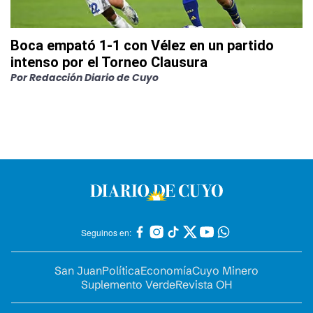
Boca empató 1-1 con Vélez en un partido
intenso por el Torneo Clausura
Por
Redacción Diario de Cuyo
Seguinos en:
San Juan
Política
Economía
Cuyo Minero
Suplemento Verde
Revista OH